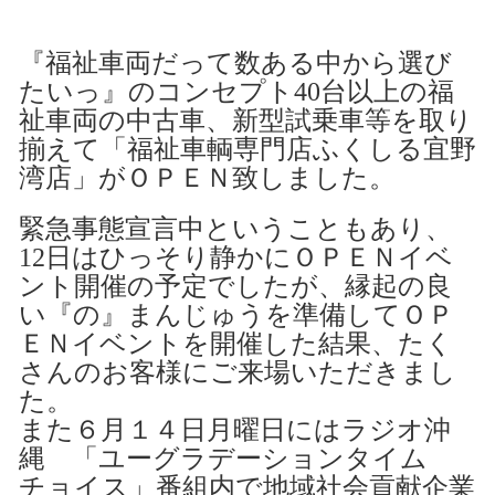
『福祉車両だって数ある中から選び
たいっ』のコンセプト40台以上の福
祉車両の中古車、新型試乗車等を取り
揃えて「福祉車輌専門店ふくしる宜野
湾店」がＯＰＥＮ致しました。
緊急事態宣言中ということもあり、
12日はひっそり静かにＯＰＥＮイベ
ント開催の予定でしたが、縁起の良
い『の』まんじゅうを準備してＯＰ
ＥＮイベントを開催した結果、たく
さんのお客様にご来場いただきまし
た。
また６月１４日月曜日にはラジオ沖
縄 「ユーグラデーションタイム
チョイス」番組内で
地域社会貢献企業