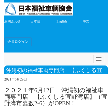
お問合わせ
日本語
English
中文
会員ログイン
Toggle
navigatio
沖縄初の福祉車両専門店 【ふくしる宜
野湾店】がOPEN！
2021年6月29日
２０２１年6月12日 沖縄初の福祉車
両専門店 【ふくしる宜野湾店】（宜
野湾市嘉数2-6）がOPEN！