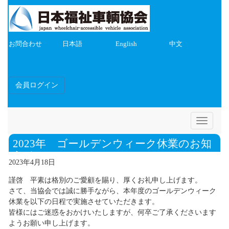
お問合わせ
日本語
English
中文
会員ログイン
Toggle
navigatio
2023年 ゴールデンウィーク休業のお知
らせ
2023年4月18日
謹啓 平素は格別のご愛顧を賜り、厚くお礼申し上げます。
さて、当協会では誠に勝手ながら、本年度のゴールデンウィーク
休業を以下の日程で実施させていただきます。
皆様にはご迷惑をおかけいたしますが、何卒ご了承くださいます
ようお願い申し上げます。