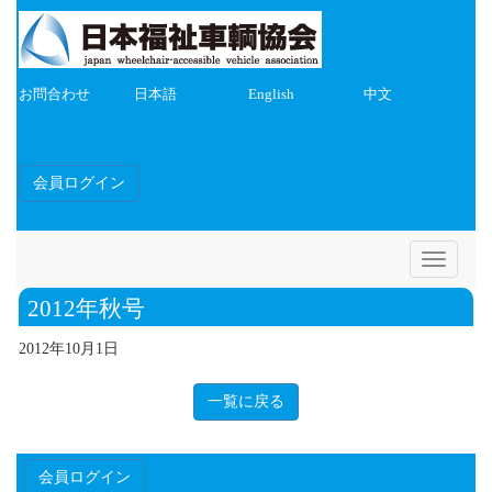
お問合わせ
日本語
English
中文
会員ログイン
Toggle
navigatio
2012年秋号
2012年10月1日
一覧に戻る
会員ログイン