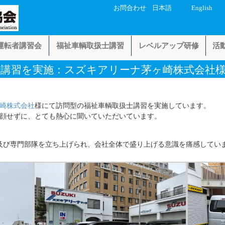
お問合わせ
日本語
English
運転者講習会
福祉車輌取扱士講習
レベルアップ研修
活
士講習を実施：スズキアリーナ茅ヶ崎株式会社
崎株式会社
様にて訪問型の福祉車輌取扱士講習を実施しています。
顔せずに、とても熱心に聞いていただいています。
及び専門部隊を立ち上げられ、会社全体で盛り上げる意識を痛感してい