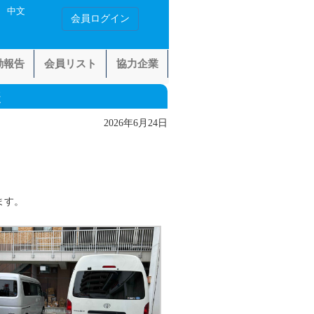
中文
会員ログイン
動報告
会員リスト
協力企業
様
2026年6月24日
ます。