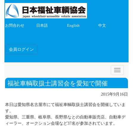
お問合わせ
日本語
English
中文
会員ログイン
Toggle
navigatio
福祉車輌取扱士講習会を愛知で開催
2015年9月16日
本日は愛知県名古屋市にて福祉車輌取扱士講習会を開催していま
す。
愛知県、三重県、岐阜県、長野県なとの自動車販売店、自動車デ
ィーラー、オークション会場など37名が参加されています。