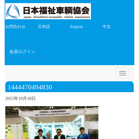
お問合わせ
日本語
English
中文
会員ログイン
Toggle
navigatio
1444470494830
2015年10月10日