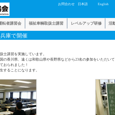
お問合わせ
日本語
English
運転者講習会
福祉車輌取扱士講習
レベルアップ研修
活
を兵庫で開催
扱士講習を実施しています。
国の香川県、遠くは和歌山県や長野県などから23名の参加をいただい
ておられました！
生することになります。