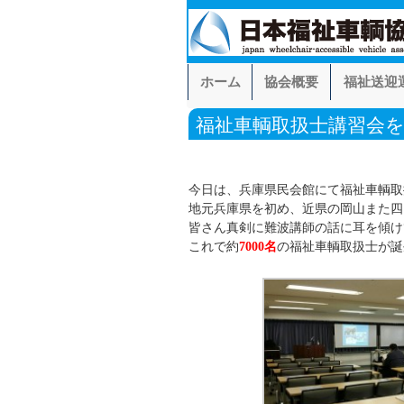
ホーム
協会概要
福祉送迎
福祉車輌取扱士講習会
今日は、兵庫県民会館にて福祉車輌取
地元兵庫県を初め、近県の岡山また四
皆さん真剣に難波講師の話に耳を傾け
これで約
7000名
の福祉車輌取扱士が誕