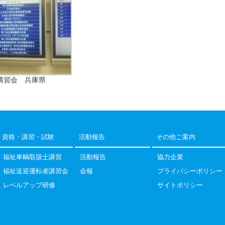
講習会 兵庫県
資格・講習・試験
活動報告
その他ご案内
福祉車輌取扱士講習
活動報告
協力企業
福祉送迎運転者講習会
会報
プライバシーポリシー
レベルアップ研修
サイトポリシー