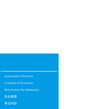
Association Overview
Contents of Activities
Solicitation for Admission
协会概要
事业内容