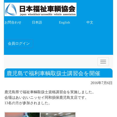
お問合わせ
日本語
English
中文
会員ログイン
Toggle
navigatio
鹿児島で福利車輌取扱士講習会を開催
2016年7月6日
鹿児島県で福祉車輌取扱士資格講習会を実施しました。
会場はあいおいニッセイ同和損保鹿児島支店です。
13名の方が参加されました。