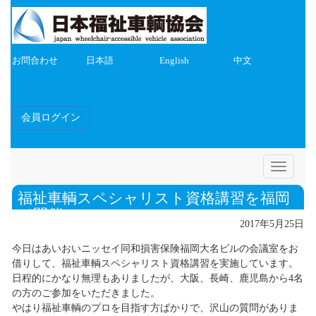
お問合わせ
日本語
English
中文
会員ログイン
Toggle
navigatio
福祉車輌スペシャリスト資格講習を福岡
で開催
2017年5月25日
今日はあいおいニッセイ同和損害保険福岡大名ビルの会議室をお
借りして、福祉車輌スペシャリスト資格講習を実施しています。
日程的にかなり無理もありましたが、大阪、長崎、鹿児島から4名
の方のご参加をいただきました。
やはり福祉車輌のプロを目指す方ばかりで、沢山の質問がありま