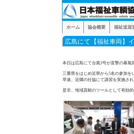
ホーム
協会概要
福祉送迎
広島にて【福祉車両】
本日は広島にて台風3号が直撃の暴風
三重県をはじめ近県から5名の参加を
早速、近隣の社協にて講習を実施され
是非、地域貢献のツールとして有効的