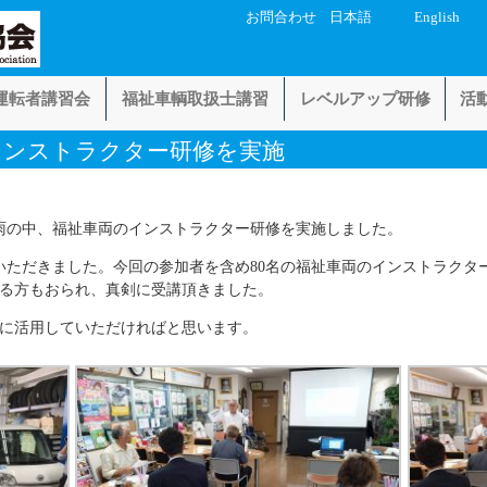
お問合わせ
日本語
English
運転者講習会
福祉車輌取扱士講習
レベルアップ研修
活
インストラクター研修を実施
雨の中、福祉車両のインストラクター研修を実施しました。
いただきました。今回の参加者を含め80名の福祉車両のインストラクタ
る方もおられ、真剣に受講頂きました。
に活用していただければと思います。