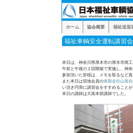
ホーム
協会概要
福祉送迎
福祉車輌安全運転講習
本日は、神奈川県厚木市の厚木市商工
午前と午後の２回開催で実施し、神奈
参加頂いた皆様は、メモを取るなど真
また本日は現地会員の
有限会社山善自
い頂き円滑に講習会をすすめることが
本日の講師は大嵩本部講師でした。