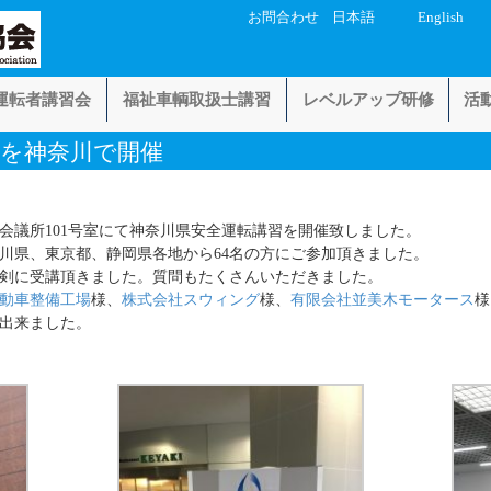
お問合わせ
日本語
English
運転者講習会
福祉車輌取扱士講習
レベルアップ研修
活
会を神奈川で開催
会議所101号室にて神奈川県安全運転講習を開催致しました。
川県、東京都、静岡県各地から64名の方にご参加頂きました。
剣に受講頂きました。質問もたくさんいただきました。
動車整備工場
様、
株式会社スウィング
様、
有限会社並美木モータース
様
出来ました。