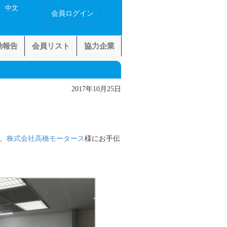
中文
会員ログイン
動報告
会員リスト
協力企業
2017年10月25日
、
株式会社高橋モータース
様にお手伝