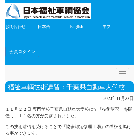
お問合わせ
日本語
English
中文
会員ログイン
Toggle
navigatio
福祉車輌技術講習：千葉県自動車大学校
2020年11月22日
１１月２２日 専門学校千葉県自動車大学校にて「技術講習」を開
催し、１１名の方が受講されました。
この技術講習を受けることで「協会認定修理工場」の看板を掲げ
る事ができます。