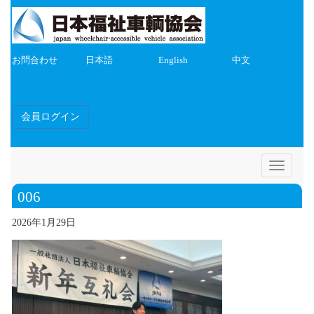
お問合わせ
日本語
English
中文
会員ログイン
Toggle
navigatio
006
2026年1月29日