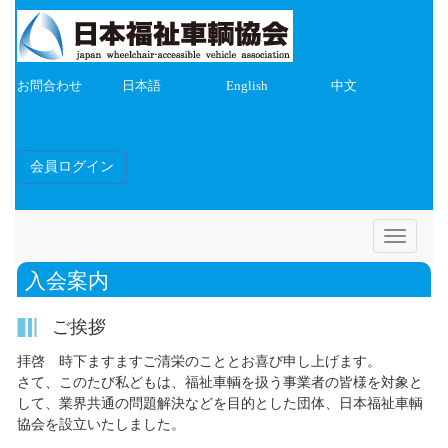
お問合わせ
日本語
English
中文
会員ログイン
Toggle
navigatio
入会案内
ご挨拶
拝啓 時下ますますご清栄のこととお喜び申し上げます。
さて、このたび私どもは、福祉車輌を扱う事業者の皆様を対象と
して、業界共通の問題解決などを目的とした団体、日本福祉車輌
協会を設立いたしました。