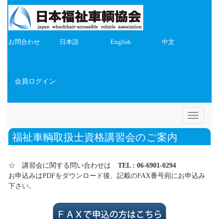
お問合わせ
日本語
English
中文
会員ログイン
Toggle
navigatio
福祉車輌取扱士資格講習会のご案内
☆ 講習会に関する問い合わせは
TEL : 06-6901-0294
お申込みはPDFをダウンロード後、記載のFAX番号宛にお申込み
下さい。