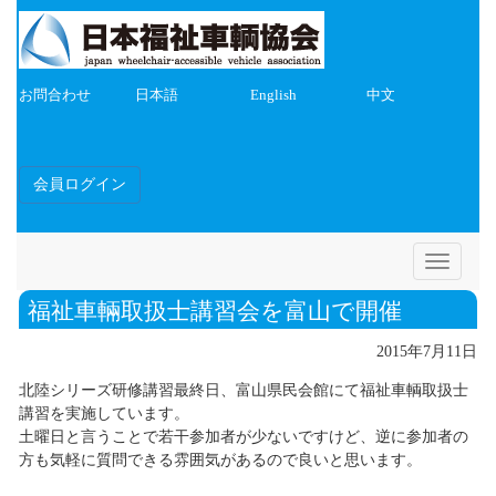
お問合わせ
日本語
English
中文
会員ログイン
Toggle
navigatio
福祉車輛取扱士講習会を富山で開催
2015年7月11日
北陸シリーズ研修講習最終日、富山県民会館にて福祉車輌取扱士
講習を実施しています。
土曜日と言うことで若干参加者が少ないですけど、逆に参加者の
方も気軽に質問できる雰囲気があるので良いと思います。