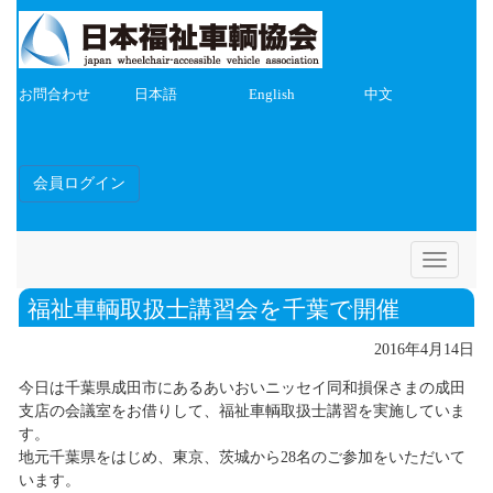
お問合わせ
日本語
English
中文
会員ログイン
Toggle
navigatio
福祉車輌取扱士講習会を千葉で開催
2016年4月14日
今日は千葉県成田市にあるあいおいニッセイ同和損保さまの成田
支店の会議室をお借りして、福祉車輌取扱士講習を実施していま
す。
地元千葉県をはじめ、東京、茨城から28名のご参加をいただいて
います。