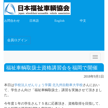
お問合わせ
日本語
English
中文
会員ログイン
Toggle
navigatio
福祉車輌取扱士資格講習会を福岡で開催
2018年9月1日
本日は
学校法人ぜんりょう学園 北九州自動車大学校
さんにおい
て、学生さん向け「福祉車輌取扱士」講習を実施させて頂きまし
た。
今年度１年の学生さん７５名に応募頂き、資格取得を目指して、