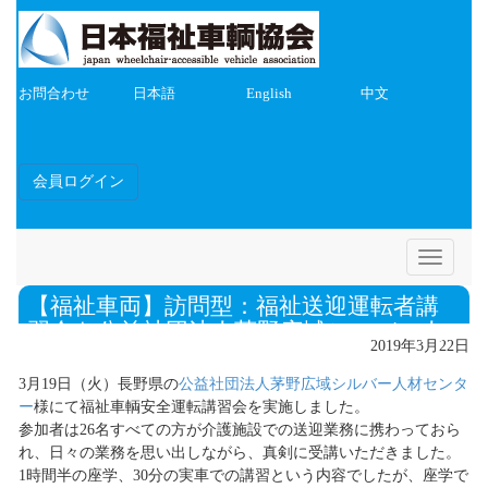
お問合わせ
日本語
English
中文
会員ログイン
Toggle
navigatio
【福祉車両】訪問型：福祉送迎運転者講
習会を公益社団法人茅野広域シルバー人
2019年3月22日
材センター様で開催
3月19日（火）長野県の
公益社団法人茅野広域シルバー人材センタ
ー
様にて福祉車輌安全運転講習会を実施しました。
参加者は26名すべての方が介護施設での送迎業務に携わっておら
れ、日々の業務を思い出しながら、真剣に受講いただきました。
1時間半の座学、30分の実車での講習という内容でしたが、座学で