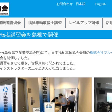
お問合わせ
日本語
English
運転者講習会
福祉車輌取扱士講習
レベルアップ研修
活
運転者講習会を島根で開催
ッセ(島根県立産業交流会館)にて、日本福祉車輌協会会員の
株式会社ブル
会を開催しました。
に講習をさせて頂き、皆様真剣に聞かれてました。
インストラクターの上ヶ迫さんが担当しました。