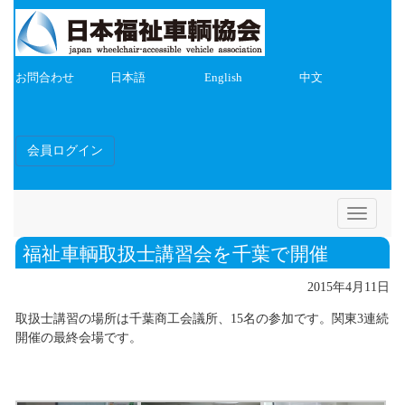
お問合わせ
日本語
English
中文
会員ログイン
Toggle
navigatio
福祉車輌取扱士講習会を千葉で開催
2015年4月11日
取扱士講習の場所は千葉商工会議所、15名の参加です。関東3連続
開催の最終会場です。