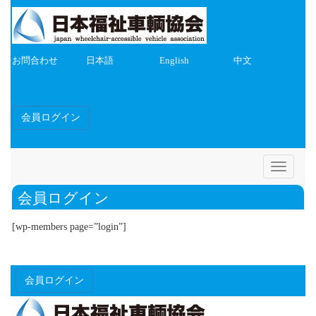
お問合わせ
日本語
English
中文
会員ログイン
Toggle
navigatio
会員ログイン
[wp-members page=”login”]
会員ログイン