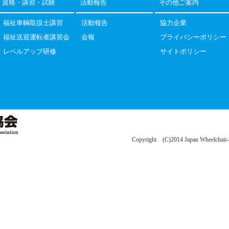
資格・講習・試験
活動報告
その他ご案内
福祉車輌取扱士講習
活動報告
協力企業
福祉送迎運転者講習会
会報
プライバシーポリシー
レベルアップ研修
サイトポリシー
Copyright (C)2014 Japan Wheelchair-acc