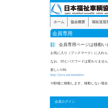
ホーム
協会概要
福祉送迎
会員専用
会員専用ページは移動い
お気に入り（ブックマーク）に入れら
なお、IDとパスワードは変わりませ
新しいURL
http://jwva.net/members/
10秒後に移動します。移動しない場合
会員ログイン