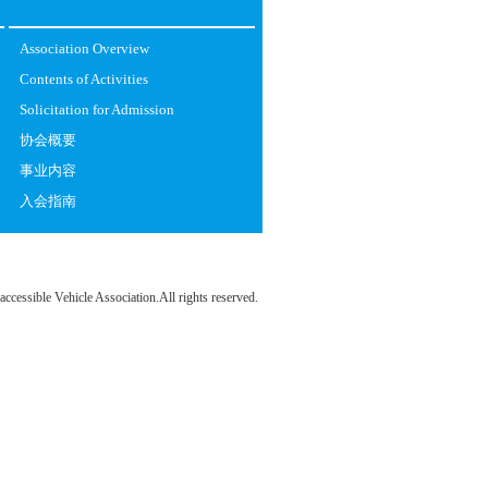
Association Overview
Contents of Activities
Solicitation for Admission
协会概要
事业内容
入会指南
essible Vehicle Association.All rights reserved.